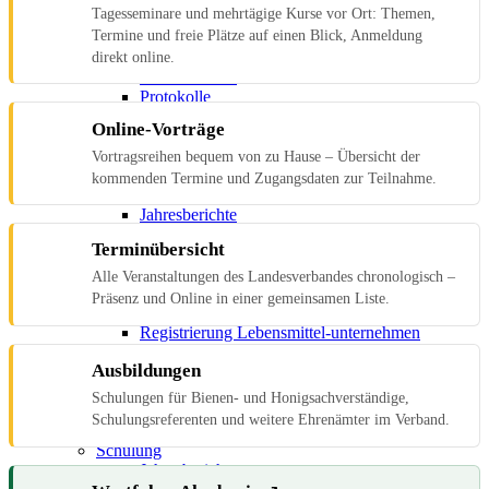
Tagesseminare und mehrtägige Kurse vor Ort: Themen,
Jahresberichte
Termine und freie Plätze auf einen Blick, Anmeldung
Archiv Bienengesundheit
direkt online.
Honig
Jahresberichte
Protokolle
Honigbewertung
Online-Vorträge
Honigbewertung Archiv
Imkerjugend
Vortragsreihen bequem von zu Hause – Übersicht der
Jahresberichte
kommenden Termine und Zugangsdaten zur Teilnahme.
Öffentlichkeit
Jahresberichte
Presseberichte
Terminübersicht
Qualitätssicherung & Zertifizierung
Leitfaden & Formblätter
Alle Veranstaltungen des Landesverbandes chronologisch –
Rechtliches
Präsenz und Online in einer gemeinsamen Liste.
Jahresberichte
Registrierung Lebensmittel-unternehmen
Gesetze
Ausbildungen
Zugelassene Zertifizierungs-stellen
Wachsprojekt Vortrag Dr. Friedle
Schulungen für Bienen- und Honigsachverständige,
Recht
Schulungsreferenten und weitere Ehrenämter im Verband.
Jahresberichte
Schulung
Jahresberichte