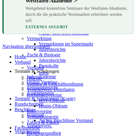
Schulungs-referenten
Westfalen-Akademie
Bienenweide & Umwelt
Weitgehend kostenfreie Seminare der Westfalen-Akademie,
Allgemeine Informationen
durch die die praktische Vereinsarbeit erleichtert werden
Jahresberichte
soll.
Protokolle Fachausschuss
EXTERNES ANGEBOT
Bienenweide
Natur- und Umweltschutz
Vermarktung
Vermarktung im Supermarkt
Navigation überspringen
Jahresberichte
Zucht & Biologie
Home
Jahresberichte
Verband
Protokolle
Vorstand
Termine & Schulungen
Infos
Imkerakademie
Obleute
Online Vorträge
Satzung & Geschäftsordnung
Terminübersicht
Vertretervers. Unterlagen
Ausbildungen
Kreisimkervereine
Termine & Schulungen (Kopie)
BSV-Obleute
Rundschreiben
Honig-Obleute
Beschlüsse
Imkervereine
Vorstand
Verbandshistorie
Archiv Beschlüsse Vorstand
Zahlen & Fakten
Vertretervers.
Fachbereiche
Versicherung
Bienengesundheit