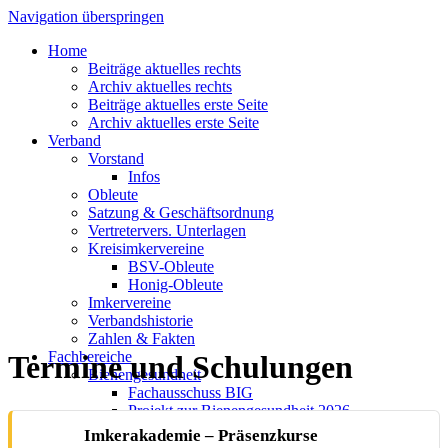
Navigation überspringen
Home
Beiträge aktuelles rechts
Archiv aktuelles rechts
Beiträge aktuelles erste Seite
Archiv aktuelles erste Seite
Verband
Vorstand
Infos
Obleute
Satzung & Geschäftsordnung
Vertretervers. Unterlagen
Kreisimkervereine
BSV-Obleute
Honig-Obleute
Imkervereine
Verbandshistorie
Zahlen & Fakten
Fachbereiche
Termine und Schulungen
Bienengesundheit
Fachausschuss BIG
Projekt zur Bienengesundheit 2026
Arbeitsgruppe Vespa Velutina
Imkerakademie – Präsenzkurse
Gesetze und Leitlinien