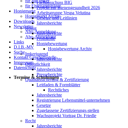
für alle Imker
Fachausschuss BIG
für Ehrenamtsträger
Projekt zur Bienengesundheit 2026
Honigmarkt
Arbeitsgruppe Vespa Velutina
Honigmarkt Archiv
Gesetze und Leitlinien
Downloads
Jahresberichte
Newsletter
Honig
Abo-Anmeldung
Jahresberichte
Abo-Abmeldung
Protokolle
Links
Honigbewertung
D.I.B.-MV
Honigbewertung Archiv
Suche
Imkerjugend
Kontakt Geschäftsstelle
Jahresberichte
Impressum
Öffentlichkeit
Datenschutz
Jahresberichte
Presseberichte
Termine & Schulungen
Qualitätssicherung & Zertifizierung
Leitfaden & Formblätter
Rechtliches
Jahresberichte
Registrierung Lebensmittel-unternehmen
Gesetze
Zugelassene Zertifizierungs-stellen
Wachsprojekt Vortrag Dr. Friedle
Recht
Jahresberichte