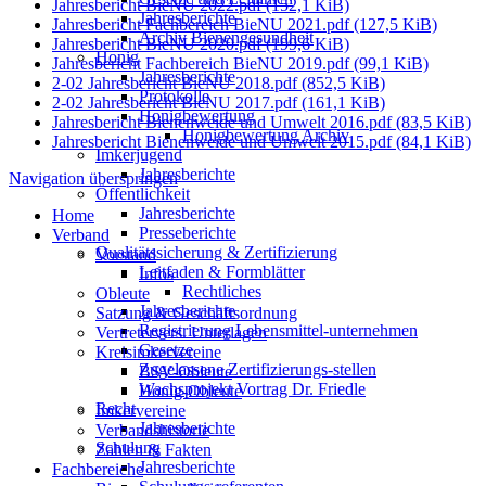
Jahresbericht BieNU 2022.pdf
(152,1 KiB)
Jahresberichte
Jahresbericht Fachbereich BieNU 2021.pdf
(127,5 KiB)
Archiv Bienengesundheit
Jahresbericht BieNU 2020.pdf
(199,6 KiB)
Honig
Jahresbericht Fachbereich BieNU 2019.pdf
(99,1 KiB)
Jahresberichte
2-02 Jahresbericht BieNU 2018.pdf
(852,5 KiB)
Protokolle
2-02 Jahresbericht BieNU 2017.pdf
(161,1 KiB)
Honigbewertung
Jahresbericht Bienenweide und Umwelt 2016.pdf
(83,5 KiB)
Honigbewertung Archiv
Jahresbericht Bienenweide und Umwelt 2015.pdf
(84,1 KiB)
Imkerjugend
Jahresberichte
Navigation überspringen
Öffentlichkeit
Jahresberichte
Home
Presseberichte
Verband
Qualitätssicherung & Zertifizierung
Vorstand
Leitfaden & Formblätter
Infos
Rechtliches
Obleute
Jahresberichte
Satzung & Geschäftsordnung
Registrierung Lebensmittel-unternehmen
Vertretervers. Unterlagen
Gesetze
Kreisimkervereine
Zugelassene Zertifizierungs-stellen
BSV-Obleute
Wachsprojekt Vortrag Dr. Friedle
Honig-Obleute
Recht
Imkervereine
Jahresberichte
Verbandshistorie
Schulung
Zahlen & Fakten
Jahresberichte
Fachbereiche