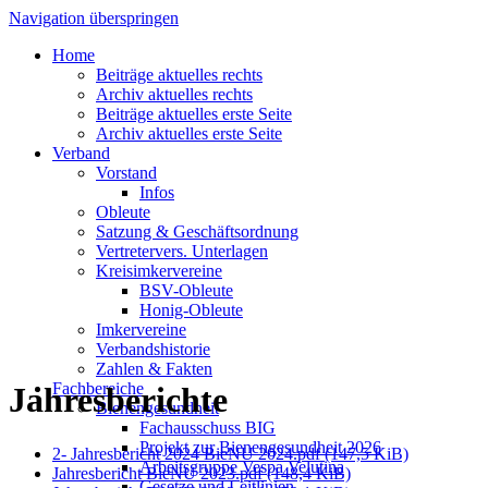
Navigation überspringen
Home
Beiträge aktuelles rechts
Archiv aktuelles rechts
Beiträge aktuelles erste Seite
Archiv aktuelles erste Seite
Verband
Vorstand
Infos
Obleute
Satzung & Geschäftsordnung
Vertretervers. Unterlagen
Kreisimkervereine
BSV-Obleute
Honig-Obleute
Imkervereine
Verbandshistorie
Zahlen & Fakten
Fachbereiche
Jahresberichte
Bienengesundheit
Fachausschuss BIG
Projekt zur Bienengesundheit 2026
2- Jahresbericht 2024 BieNU 2024.pdf
(147,5 KiB)
Arbeitsgruppe Vespa Velutina
Jahresbericht BieNU 2023.pdf
(148,4 KiB)
Gesetze und Leitlinien