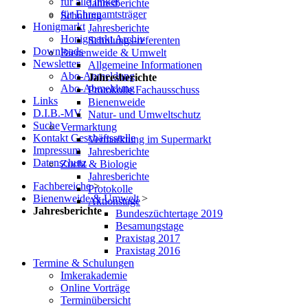
für alle Imker
Jahresberichte
für Ehrenamtsträger
Schulung
Honigmarkt
Jahresberichte
Honigmarkt Archiv
Schulungs-referenten
Downloads
Bienenweide & Umwelt
Newsletter
Allgemeine Informationen
Abo-Anmeldung
Jahresberichte
Abo-Abmeldung
Protokolle Fachausschuss
Links
Bienenweide
D.I.B.-MV
Natur- und Umweltschutz
Suche
Vermarktung
Kontakt Geschäftsstelle
Vermarktung im Supermarkt
Impressum
Jahresberichte
Datenschutz
Zucht & Biologie
Jahresberichte
Fachbereiche
>
Protokolle
Bienenweide & Umwelt
>
Aktionstage
Jahresberichte
Bundeszüchtertage 2019
Besamungstage
Praxistag 2017
Praxistag 2016
Termine & Schulungen
Imkerakademie
Online Vorträge
Terminübersicht