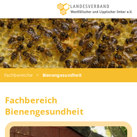
Navigation
Home
überspringen
Verband
Fachbereiche
Termine & Schulungen
Termine & Schulungen (Kopie)
Rundschreiben
Fachbereiche
>
Bienengesundheit
Beschlüsse
Versicherung
Fachbereich
Honigmarkt
Bienengesundheit
Downloads
Newsletter