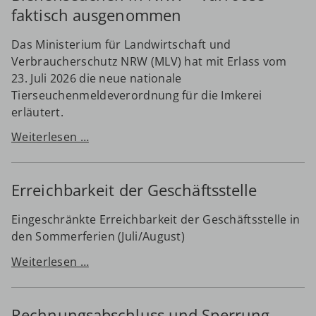
Links
faktisch ausgenommen
D.I.B.-MV
Das Ministerium für Landwirtschaft und
Verbraucherschutz NRW (MLV) hat mit Erlass vom
Suche
23. Juli 2026 die neue nationale
Kontakt Geschäftsstelle
Tierseuchenmeldeverordnung für die Imkerei
erläutert.
Impressum
Neue
Weiterlesen …
Datenschutz
Meldepflichten
für
Erreichbarkeit der Geschäftsstelle
Bienenseuchen
in
Eingeschränkte Erreichbarkeit der Geschäftsstelle in
NRW
den Sommerferien (Juli/August)
–
Varroose
Erreichbarkeit
Weiterlesen …
faktisch
der
ausgenommen
Geschäftsstelle
Rechnungsabschluss und Sperrung