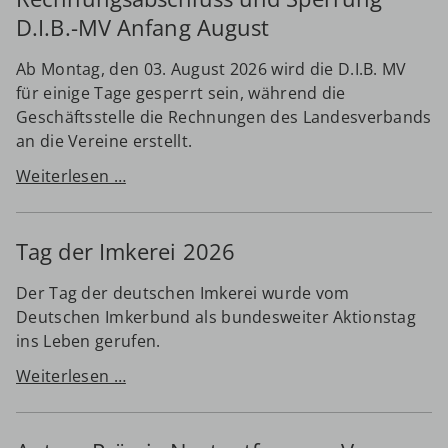
D.I.B.-MV Anfang August
Ab Montag, den 03. August 2026 wird die D.I.B. MV
für einige Tage gesperrt sein, während die
Geschäftsstelle die Rechnungen des Landesverbands
an die Vereine erstellt.
Rechnungsabschluss
Weiterlesen …
und
Sperrung
Tag der Imkerei 2026
D.I.B.-
MV
Der Tag der deutschen Imkerei wurde vom
Anfang
Deutschen Imkerbund als bundesweiter Aktionstag
August
ins Leben gerufen.
Tag
Weiterlesen …
der
Imkerei
2026