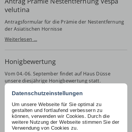
Antrag Prämie Nestentfernung Vespa
velutina
Antragsformular für die Prämie der Nestentfernung
der Asiatischen Hornisse
Weiterlesen …
Honigbewertung
Vom 04.-06. September findet auf Haus Düsse
unsere diesjährige Honigbewertung statt.
Honigbewertung
Weiterlesen …
Datenschutzeinstellungen
Um unsere Webseite für Sie optimal zu
gestalten und fortlaufend verbessern zu
Zum Tod unseres Obmanns Ulrich
können, verwenden wir Cookies. Durch die
Cuypers
weitere Nutzung der Webseite stimmen Sie der
Verwendung von Cookies zu.