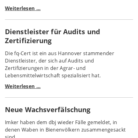
Neue
Weiterlesen …
Zertifizierungsstelle
für
Dienstleister für Audits und
QM
Honig
Zertifizierung
und
Imkerei
Die fq-Cert ist ein aus Hannover stammender
zugelassen
Dienstleister, der sich auf Audits und
Zertifizierungen in der Agrar- und
Lebensmittelwirtschaft spezialisiert hat.
Dienstleister
Weiterlesen …
für
Audits
Neue Wachsverfälschung
und
Zertifizierung
Imker haben dem dbj wieder Fälle gemeldet, in
denen Waben in Bienenvölkern zusammengesackt
sind.