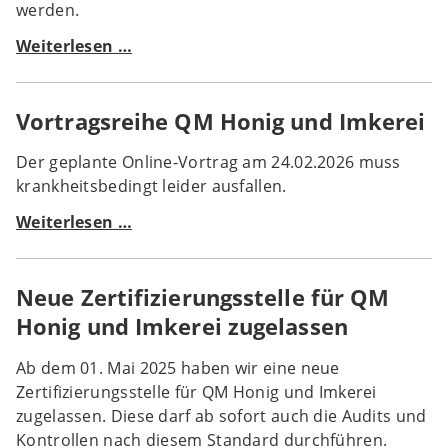
werden.
Herkunftsangaben
Weiterlesen …
bei
Mischhonigen
Vortragsreihe QM Honig und Imkerei
auf
dem
Der geplante Online-Vortrag am 24.02.2026 muss
Etikett
krankheitsbedingt leider ausfallen.
Vortragsreihe
Weiterlesen …
QM
Honig
Neue Zertifizierungsstelle für QM
und
Imkerei
Honig und Imkerei zugelassen
Ab dem 01. Mai 2025 haben wir eine neue
Zertifizierungsstelle für QM Honig und Imkerei
zugelassen. Diese darf ab sofort auch die Audits und
Kontrollen nach diesem Standard durchführen.