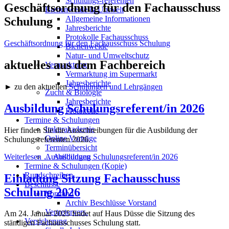
Schulungs-referenten
Geschäftsordnung für den Fachausschuss
Bienenweide & Umwelt
Allgemeine Informationen
Schulung
Jahresberichte
Protokolle Fachausschuss
Geschäftsordnung für den Fachausschuss Schulung
Bienenweide
Natur- und Umweltschutz
aktuelles aus dem Fachbereich
Vermarktung
Vermarktung im Supermarkt
Jahresberichte
► zu den aktuellen
Schulungen und Lehrgängen
Zucht & Biologie
Jahresberichte
Ausbildung Schulungsreferent/in 2026
Protokolle
Termine & Schulungen
Imkerakademie
Hier finden Sie die Ausschreibungen für die Ausbildung der
Online Vorträge
Schulungsreferenten 2026.
Terminübersicht
Weiterlesen …
Ausbildung Schulungsreferent/in 2026
Ausbildungen
Termine & Schulungen (Kopie)
Rundschreiben
Einladung Sitzung Fachausschuss
Beschlüsse
Schulung 2026
Vorstand
Archiv Beschlüsse Vorstand
Vertretervers.
Am 24. Januar 2025 findet auf Haus Düsse die Sitzung des
Versicherung
ständigen Fachausschusses Schulung statt.