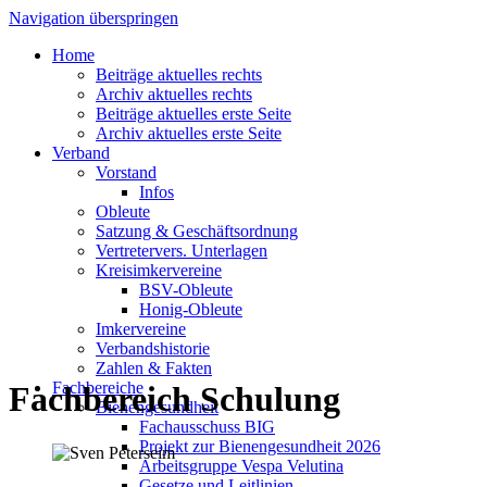
Navigation überspringen
Home
Beiträge aktuelles rechts
Archiv aktuelles rechts
Beiträge aktuelles erste Seite
Archiv aktuelles erste Seite
Verband
Vorstand
Infos
Obleute
Satzung & Geschäftsordnung
Vertretervers. Unterlagen
Kreisimkervereine
BSV-Obleute
Honig-Obleute
Imkervereine
Verbandshistorie
Zahlen & Fakten
Fachbereiche
Fachbereich Schulung
Bienengesundheit
Fachausschuss BIG
Projekt zur Bienengesundheit 2026
Arbeitsgruppe Vespa Velutina
Gesetze und Leitlinien