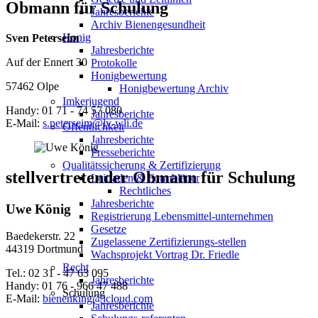
Obmann für Schulung
Jahresberichte
Archiv Bienengesundheit
Honig
Sven Peterseim
Jahresberichte
Auf der Ennert 30
Protokolle
Honigbewertung
57462 Olpe
Honigbewertung Archiv
Imkerjugend
Handy: 01 71 - 74 57 080
Jahresberichte
E-Mail:
s.peterseim@lv-wli.de
Öffentlichkeit
Jahresberichte
Presseberichte
Qualitätssicherung & Zertifizierung
stellvertretender Obmann für Schulung
Leitfaden & Formblätter
Rechtliches
Jahresberichte
Uwe König
Registrierung Lebensmittel-unternehmen
Gesetze
Baedekerstr. 22
Zugelassene Zertifizierungs-stellen
44319 Dortmund
Wachsprojekt Vortrag Dr. Friedle
Recht
Tel.: 02 31 - 47 63 095
Jahresberichte
Handy: 01 76 - 966 47 488
Schulung
E-Mail:
bienenking@icloud.com
Jahresberichte