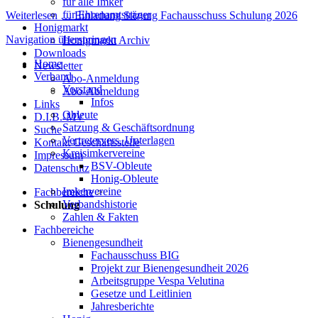
für alle Imker
für Ehrenamtsträger
Weiterlesen …
Einladung Sitzung Fachausschuss Schulung 2026
Honigmarkt
Navigation überspringen
Honigmarkt Archiv
Downloads
Home
Newsletter
Verband
Abo-Anmeldung
Vorstand
Abo-Abmeldung
Infos
Links
Obleute
D.I.B.-MV
Satzung & Geschäftsordnung
Suche
Vertretervers. Unterlagen
Kontakt Geschäftsstelle
Kreisimkervereine
Impressum
BSV-Obleute
Datenschutz
Honig-Obleute
Imkervereine
Fachbereiche
>
Verbandshistorie
Schulung
Zahlen & Fakten
Fachbereiche
Bienengesundheit
Fachausschuss BIG
Projekt zur Bienengesundheit 2026
Arbeitsgruppe Vespa Velutina
Gesetze und Leitlinien
Jahresberichte