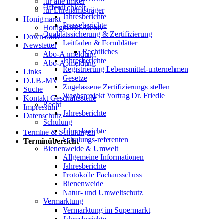
für alle Imker
Öffentlichkeit
für Ehrenamtsträger
Jahresberichte
Honigmarkt
Presseberichte
Honigmarkt Archiv
Qualitätssicherung & Zertifizierung
Downloads
Leitfaden & Formblätter
Newsletter
Rechtliches
Abo-Anmeldung
Jahresberichte
Abo-Abmeldung
Registrierung Lebensmittel-unternehmen
Links
Gesetze
D.I.B.-MV
Zugelassene Zertifizierungs-stellen
Suche
Wachsprojekt Vortrag Dr. Friedle
Kontakt Geschäftsstelle
Recht
Impressum
Jahresberichte
Datenschutz
Schulung
Jahresberichte
Termine & Schulungen
>
Schulungs-referenten
Terminübersicht
Bienenweide & Umwelt
Allgemeine Informationen
Jahresberichte
Protokolle Fachausschuss
Bienenweide
Natur- und Umweltschutz
Vermarktung
Vermarktung im Supermarkt
Jahresberichte