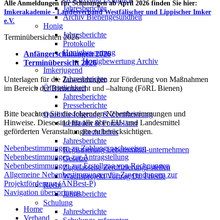
Alle Anmeldungen für Schulungen ab April 2026 finden Sie hier:
Jahresberichte
Imkerakademie - Landesverband Westfälischer und Lippischer Imker
Archiv Bienengesundheit
e.V.
Honig
Jahresberichte
Terminübersichten 2026
Protokolle
Honigbewertung
Anfängerschulungen 2026
Honigbewertung Archiv
Terminübersicht 2026
Imkerjugend
Jahresberichte
Unterlagen für die Zuwendungen zur Förderung von Maßnahmen
Öffentlichkeit
im Bereich der Bienenzucht und –haltung (FöRL Bienen)
Jahresberichte
Presseberichte
Bitte beachten Sie die folgenden Nebenbestimmungen und
Qualitätssicherung & Zertifizierung
Hinweise. Diese sind für alle über EU- und Landesmittel
Leitfaden & Formblätter
geförderten Veranstaltungen zu berücksichtigen.
Rechtliches
Jahresberichte
Nebenbestimmungen zu Zahlungsnachweisen
Registrierung Lebensmittel-unternehmen
Nebenbestimmungen zur Antragstellung
Gesetze
Nebenbestimmungen zur Erstellung von Rechnungen
Zugelassene Zertifizierungs-stellen
Allgemeine Nebenbestimmungen für Zuwendungen zur
Wachsprojekt Vortrag Dr. Friedle
Projektförderung (ANBest-P)
Recht
Navigation überspringen
Jahresberichte
Schulung
Home
Jahresberichte
Verband