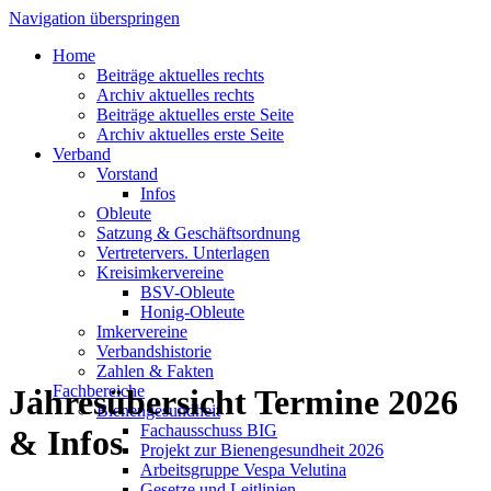
Navigation überspringen
Home
Beiträge aktuelles rechts
Archiv aktuelles rechts
Beiträge aktuelles erste Seite
Archiv aktuelles erste Seite
Verband
Vorstand
Infos
Obleute
Satzung & Geschäftsordnung
Vertretervers. Unterlagen
Kreisimkervereine
BSV-Obleute
Honig-Obleute
Imkervereine
Verbandshistorie
Zahlen & Fakten
Fachbereiche
Jahresübersicht Termine 2026
Bienengesundheit
Fachausschuss BIG
& Infos
Projekt zur Bienengesundheit 2026
Arbeitsgruppe Vespa Velutina
Gesetze und Leitlinien