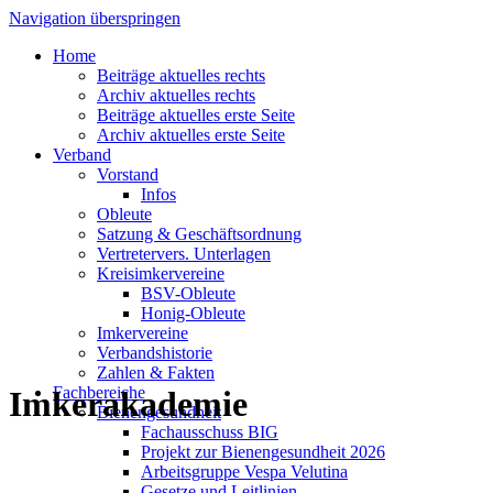
Navigation überspringen
Home
Beiträge aktuelles rechts
Archiv aktuelles rechts
Beiträge aktuelles erste Seite
Archiv aktuelles erste Seite
Verband
Vorstand
Infos
Obleute
Satzung & Geschäftsordnung
Vertretervers. Unterlagen
Kreisimkervereine
BSV-Obleute
Honig-Obleute
Imkervereine
Verbandshistorie
Zahlen & Fakten
Fachbereiche
Imkerakademie
Bienengesundheit
Fachausschuss BIG
Projekt zur Bienengesundheit 2026
Arbeitsgruppe Vespa Velutina
Gesetze und Leitlinien