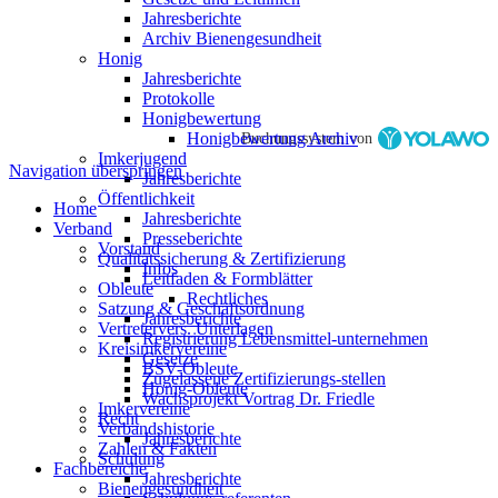
Jahresberichte
Archiv Bienengesundheit
Honig
Jahresberichte
Protokolle
Honigbewertung
Honigbewertung Archiv
Buchungssystem von
Imkerjugend
Navigation überspringen
Jahresberichte
Öffentlichkeit
Home
Jahresberichte
Verband
Presseberichte
Vorstand
Qualitätssicherung & Zertifizierung
Infos
Leitfaden & Formblätter
Obleute
Rechtliches
Satzung & Geschäftsordnung
Jahresberichte
Vertretervers. Unterlagen
Registrierung Lebensmittel-unternehmen
Kreisimkervereine
Gesetze
BSV-Obleute
Zugelassene Zertifizierungs-stellen
Honig-Obleute
Wachsprojekt Vortrag Dr. Friedle
Imkervereine
Recht
Verbandshistorie
Jahresberichte
Zahlen & Fakten
Schulung
Fachbereiche
Jahresberichte
Bienengesundheit