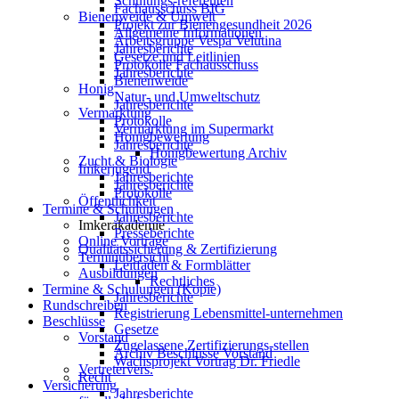
Schulungs-referenten
Fachausschuss BIG
Bienenweide & Umwelt
Projekt zur Bienengesundheit 2026
Allgemeine Informationen
Arbeitsgruppe Vespa Velutina
Jahresberichte
Gesetze und Leitlinien
Protokolle Fachausschuss
Jahresberichte
Bienenweide
Honig
Natur- und Umweltschutz
Jahresberichte
Vermarktung
Protokolle
Vermarktung im Supermarkt
Honigbewertung
Jahresberichte
Honigbewertung Archiv
Zucht & Biologie
Imkerjugend
Jahresberichte
Jahresberichte
Protokolle
Öffentlichkeit
Termine & Schulungen
Jahresberichte
Imkerakademie
Presseberichte
Online Vorträge
Qualitätssicherung & Zertifizierung
Terminübersicht
Leitfaden & Formblätter
Ausbildungen
Rechtliches
Termine & Schulungen (Kopie)
Jahresberichte
Rundschreiben
Registrierung Lebensmittel-unternehmen
Beschlüsse
Gesetze
Vorstand
Zugelassene Zertifizierungs-stellen
Archiv Beschlüsse Vorstand
Wachsprojekt Vortrag Dr. Friedle
Vertretervers.
Recht
Versicherung
Jahresberichte