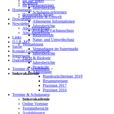
für alle Imker
Schulung
für Ehrenamtsträger
Jahresberichte
Honigmarkt
Schulungs-referenten
Honigmarkt Archiv
Bienenweide & Umwelt
Downloads
Allgemeine Informationen
Newsletter
Jahresberichte
Abo-Anmeldung
Protokolle Fachausschuss
Abo-Abmeldung
Bienenweide
Links
Natur- und Umweltschutz
D.I.B.-MV
Vermarktung
Suche
Vermarktung im Supermarkt
Kontakt Geschäftsstelle
Jahresberichte
Impressum
Zucht & Biologie
Datenschutz
Jahresberichte
Protokolle
Termine & Schulungen
>
Aktionstage
Imkerakademie
Bundeszüchtertage 2019
Besamungstage
Praxistag 2017
Praxistag 2016
Termine & Schulungen
Imkerakademie
Online Vorträge
Terminübersicht
Ausbildungen