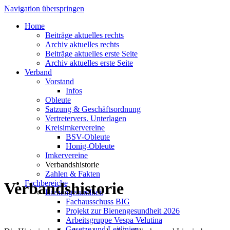
Navigation überspringen
Home
Beiträge aktuelles rechts
Archiv aktuelles rechts
Beiträge aktuelles erste Seite
Archiv aktuelles erste Seite
Verband
Vorstand
Infos
Obleute
Satzung & Geschäftsordnung
Vertretervers. Unterlagen
Kreisimkervereine
BSV-Obleute
Honig-Obleute
Imkervereine
Verbandshistorie
Zahlen & Fakten
Fachbereiche
Verbandshistorie
Bienengesundheit
Fachausschuss BIG
Projekt zur Bienengesundheit 2026
Arbeitsgruppe Vespa Velutina
Gesetze und Leitlinien