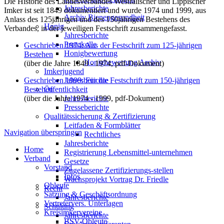
Die Historie des Landesverbandes Westfälischer und Lippischer
Jahresberichte
Imker ist seit 1849 dokumentiert und wurde 1974 und 1999, aus
Archiv Bienengesundheit
Anlass des 125jährigen und des 150jährigen Bestehens des
Honig
Verbandes, in der jeweiligen Festschrift zusammengefasst.
Jahresberichte
Protokolle
Geschrieben 1974: Aus der Festschrift zum 125-jährigen
Honigbewertung
Bestehen
Honigbewertung Archiv
(über die Jahre 1849 - 1974, pdf-Dokument)
Imkerjugend
Geschrieben 1999: Für die Festschrift zum 150-jährigen
Jahresberichte
Bestehen
Öffentlichkeit
(über die Jahre 1974 - 1999, pdf-Dokument)
Jahresberichte
Presseberichte
Qualitätssicherung & Zertifizierung
Leitfaden & Formblätter
Navigation überspringen
Rechtliches
Jahresberichte
Home
Registrierung Lebensmittel-unternehmen
Verband
Gesetze
Vorstand
Zugelassene Zertifizierungs-stellen
Infos
Wachsprojekt Vortrag Dr. Friedle
Obleute
Recht
Satzung & Geschäftsordnung
Jahresberichte
Vertretervers. Unterlagen
Schulung
Kreisimkervereine
Jahresberichte
BSV-Obleute