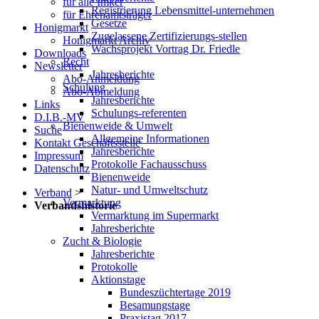
für alle Imker
Registrierung Lebensmittel-unternehmen
für Ehrenamtsträger
Gesetze
Honigmarkt
Zugelassene Zertifizierungs-stellen
Honigmarkt Archiv
Wachsprojekt Vortrag Dr. Friedle
Downloads
Recht
Newsletter
Jahresberichte
Abo-Anmeldung
Schulung
Abo-Abmeldung
Jahresberichte
Links
Schulungs-referenten
D.I.B.-MV
Bienenweide & Umwelt
Suche
Allgemeine Informationen
Kontakt Geschäftsstelle
Jahresberichte
Impressum
Protokolle Fachausschuss
Datenschutz
Bienenweide
Natur- und Umweltschutz
Verband
>
Vermarktung
Verbandshistorie
Vermarktung im Supermarkt
Jahresberichte
Zucht & Biologie
Jahresberichte
Protokolle
Aktionstage
Bundeszüchtertage 2019
Besamungstage
Praxistag 2017