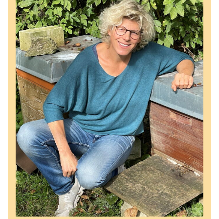
Links
D.I.B.-MV
Suche
Kontakt Geschäftsstelle
Impressum
Datenschutz