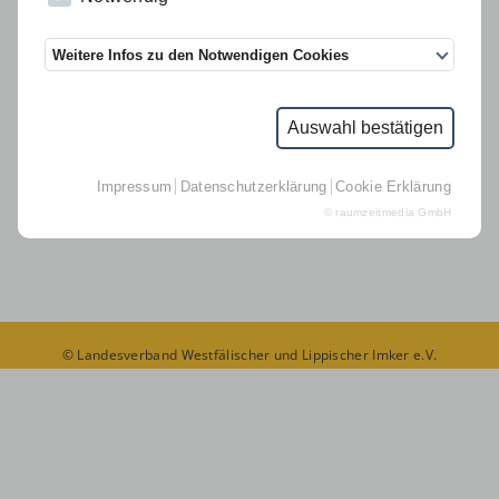
Links
Weitere Infos zu den Notwendigen Cookies
D.I.B.-MV
Suche
Auswahl bestätigen
Kontakt Geschäftsstelle
Impressum
Datenschutzerklärung
Cookie Erklärung
Impressum
© raumzeitmedia GmbH
Datenschutz
© Landesverband Westfälischer und Lippischer Imker e.V.