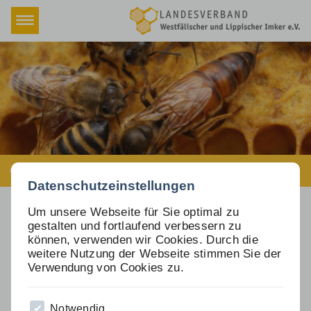
Navigation
Home
überspringen
Verband
Fachbereiche
Termine & Schulungen
Termine & Schulungen (Kopie)
Rundschreiben
Gel Pen
Beschlüsse
Datenschutzeinstellungen
Versicherung
Um unsere Webseite für Sie optimal zu
gestalten und fortlaufend verbessern zu
Honigmarkt
können, verwenden wir Cookies. Durch die
weitere Nutzung der Webseite stimmen Sie der
Downloads
Verwendung von Cookies zu.
Newsletter
Notwendig