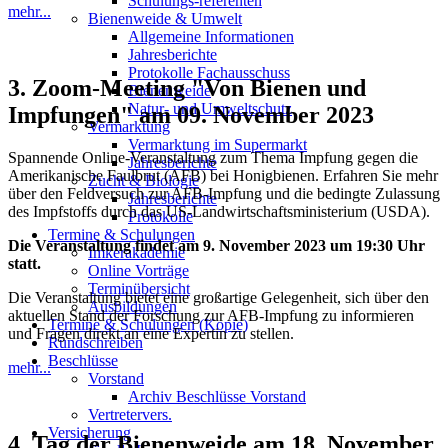
Schulungs-referenten
mehr...
Bienenweide & Umwelt
Allgemeine Informationen
Jahresberichte
Protokolle Fachausschuss
3. Zoom-Meeting "Von Bienen und
Bienenweide
Natur- und Umweltschutz
Impfungen" am 09. November 2023
Vermarktung
Vermarktung im Supermarkt
Spannende Online-Veranstaltung zum Thema Impfung gegen die
Jahresberichte
Amerikanische Faulbrut (AFB) bei Honigbienen. Erfahren Sie mehr
Zucht & Biologie
über den Feldversuch zur AFB-Impfung und die bedingte Zulassung
Jahresberichte
des Impfstoffs durch das US-Landwirtschaftsministerium (USDA).
Protokolle
Termine & Schulungen
Die Veranstaltung findet am 9. November 2023 um 19:30 Uhr
Imkerakademie
statt.
Online Vorträge
Terminübersicht
Die Veranstaltung bietet eine großartige Gelegenheit, sich über den
Ausbildungen
aktuellen Stand der Forschung zur AFB-Impfung zu informieren
Termine & Schulungen (Kopie)
und Fragen direkt an eine Expertin zu stellen.
Rundschreiben
Beschlüsse
mehr...
Vorstand
Archiv Beschlüsse Vorstand
Vertretervers.
Versicherung
4. Tag der Bienenweide am 18. November