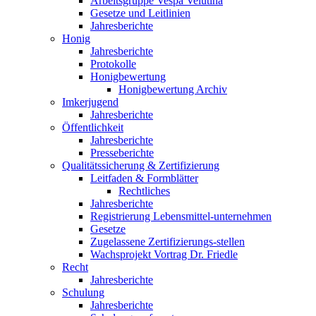
Arbeitsgruppe Vespa Velutina
Gesetze und Leitlinien
Jahresberichte
Honig
Jahresberichte
Protokolle
Honigbewertung
Honigbewertung Archiv
Imkerjugend
Jahresberichte
Öffentlichkeit
Jahresberichte
Presseberichte
Qualitätssicherung & Zertifizierung
Leitfaden & Formblätter
Rechtliches
Jahresberichte
Registrierung Lebensmittel-unternehmen
Gesetze
Zugelassene Zertifizierungs-stellen
Wachsprojekt Vortrag Dr. Friedle
Recht
Jahresberichte
Schulung
Jahresberichte