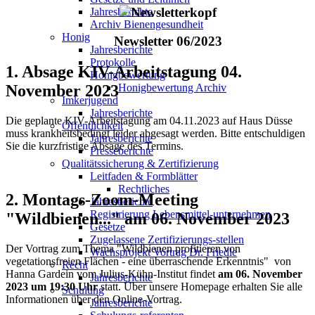
Jahresberichte
Archiv Bienengesundheit
Honig
Newsletter 06/2023
Jahresberichte
Protokolle
1. Absage KIV-Arbeitstagung 04.
Honigbewertung
Honigbewertung Archiv
November 2023
Imkerjugend
Jahresberichte
Die geplante KIV-Arbeitstagung am 04.11.2023 auf Haus Düsse
Öffentlichkeit
muss krankheitsbedingt leider abgesagt werden. Bitte entschuldigen
Jahresberichte
Sie die kurzfristige Absage des Termins.
Presseberichte
Qualitätssicherung & Zertifizierung
Leitfaden & Formblätter
Rechtliches
2. Montags-Zoom-Meeting
Jahresberichte
Registrierung Lebensmittel-unternehmen
"Wildbienen..." am 06. November 2023
Gesetze
Zugelassene Zertifizierungs-stellen
Der Vortrag zum Thema "Wildbienen profitieren von
Wachsprojekt Vortrag Dr. Friedle
vegetationsfreien Flächen - eine überraschende Erkenntnis" von
Recht
Hanna Gardein vom Julius-Kühn-Institut findet
am 06. November
Jahresberichte
2023 um 19:30 Uhr
statt. Über unsere Homepage erhalten Sie alle
Schulung
Informationen über den Online-Vortrag.
Jahresberichte