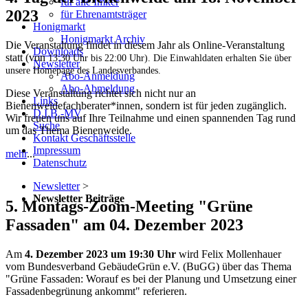
für alle Imker
2023
für Ehrenamtsträger
Honigmarkt
Honigmarkt Archiv
Die Veranstaltung findet in diesem Jahr als Online-Veranstaltung
Downloads
statt (von
13:30 Uhr bis 22:00 Uhr)
. Die Einwahldaten erhalten Sie über
Newsletter
unsere Homepage des Landesverbandes.
Abo-Anmeldung
Abo-Abmeldung
Diese Veranstaltung richtet sich nicht nur an
Links
Bienenweidefachberater*innen, sondern ist für jeden zugänglich.
D.I.B.-MV
Wir freuen uns auf Ihre Teilnahme und einen spannenden Tag rund
Suche
um das Thema Bienenweide.
Kontakt Geschäftsstelle
Impressum
mehr
...
Datenschutz
Newsletter
>
Newsletter Beiträge
5. Montags-Zoom-Meeting "Grüne
Fassaden" am 04. Dezember 2023
Am
4. Dezember 2023 um 19:30 Uhr
wird Felix Mollenhauer
vom Bundesverband GebäudeGrün e.V. (BuGG) über das Thema
"Grüne Fassaden: Worauf es bei der Planung und Umsetzung einer
Fassadenbegrünung ankommt" referieren.