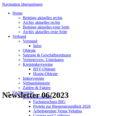
Navigation überspringen
Home
Beiträge aktuelles rechts
Archiv aktuelles rechts
Beiträge aktuelles erste Seite
Archiv aktuelles erste Seite
Verband
Vorstand
Infos
Obleute
Satzung & Geschäftsordnung
Vertretervers. Unterlagen
Kreisimkervereine
BSV-Obleute
Honig-Obleute
Imkervereine
Verbandshistorie
Zahlen & Fakten
Fachbereiche
Newsletter 06/2023
Bienengesundheit
Fachausschuss BIG
Projekt zur Bienengesundheit 2026
Arbeitsgruppe Vespa Velutina
Gesetze und Leitlinien