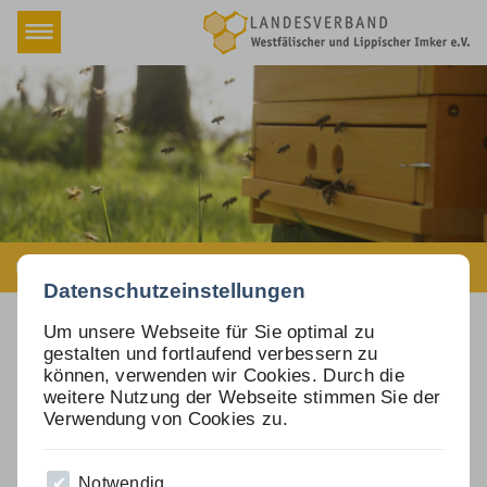
Navigation
Home
überspringen
Verband
Fachbereiche
Termine & Schulungen
Termine & Schulungen (Kopie)
Rundschreiben
Newsletter
>
Newsletter Beiträge
Beschlüsse
Datenschutzeinstellungen
Versicherung
Um unsere Webseite für Sie optimal zu
gestalten und fortlaufend verbessern zu
Honigmarkt
können, verwenden wir Cookies. Durch die
weitere Nutzung der Webseite stimmen Sie der
Downloads
Verwendung von Cookies zu.
Newsletter
Notwendig