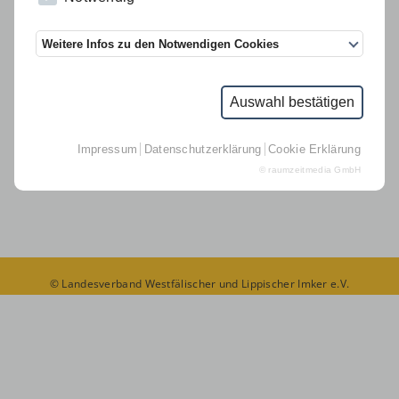
Links
Weitere Infos zu den Notwendigen Cookies
D.I.B.-MV
Suche
Auswahl bestätigen
Kontakt Geschäftsstelle
Impressum
Datenschutzerklärung
Cookie Erklärung
Impressum
© raumzeitmedia GmbH
Datenschutz
© Landesverband Westfälischer und Lippischer Imker e.V.