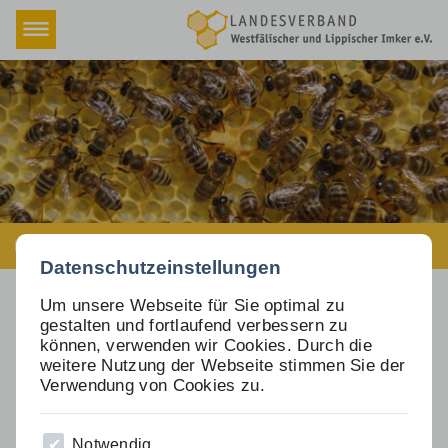
Navigation
Home
überspringen
Verband
Fachbereiche
Termine & Schulungen
Termine & Schulungen (Kopie)
Rundschreiben
Fachbereiche
>
Bienenweide & Umwelt
>
Beschlüsse
Datenschutzeinstellungen
Registrierung gesendet
Versicherung
Um unsere Webseite für Sie optimal zu
Vielen Dank für Ihre
gestalten und fortlaufend verbessern zu
Honigmarkt
können, verwenden wir Cookies. Durch die
Registrierung
weitere Nutzung der Webseite stimmen Sie der
Downloads
Verwendung von Cookies zu.
Ihr Profil wird nach einer Überprüfung
Newsletter
freigeschaltet.
Notwendig