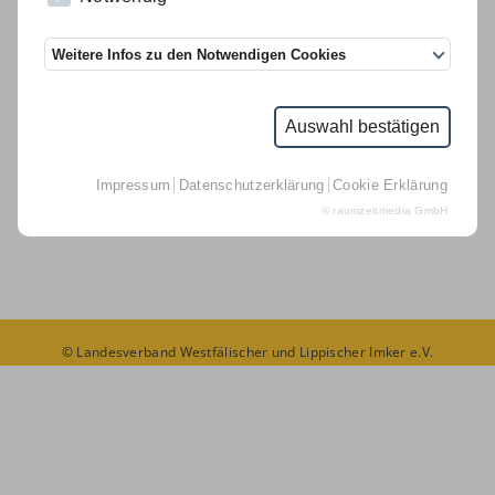
Links
Weitere Infos zu den Notwendigen Cookies
D.I.B.-MV
Suche
Auswahl bestätigen
Kontakt Geschäftsstelle
Impressum
Datenschutzerklärung
Cookie Erklärung
Impressum
© raumzeitmedia GmbH
Datenschutz
© Landesverband Westfälischer und Lippischer Imker e.V.