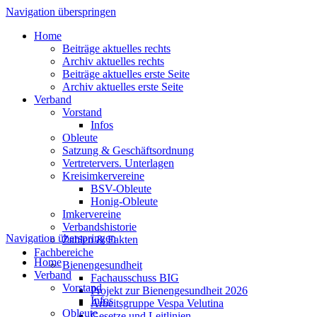
Navigation überspringen
Home
Beiträge aktuelles rechts
Archiv aktuelles rechts
Beiträge aktuelles erste Seite
Archiv aktuelles erste Seite
Verband
Vorstand
Infos
Obleute
Satzung & Geschäftsordnung
Vertretervers. Unterlagen
Kreisimkervereine
BSV-Obleute
Honig-Obleute
Imkervereine
Verbandshistorie
Navigation überspringen
Zahlen & Fakten
Fachbereiche
Home
Bienengesundheit
Verband
Fachausschuss BIG
Vorstand
Projekt zur Bienengesundheit 2026
Infos
Arbeitsgruppe Vespa Velutina
Obleute
Gesetze und Leitlinien