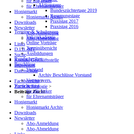
für alle Imker
Aktionstage
für Ehrenamtsträger
Bundeszüchtertage 2019
Honigmarkt
Besamungstage
Honigmarkt Archiv
Praxistag 2017
Downloads
Praxistag 2016
Newsletter
Termine & Schulungen
Abo-Anmeldung
Imkerakademie
Abo-Abmeldung
Online Vorträge
Links
Terminübersicht
D.I.B.-MV
Ausbildungen
Suche
Rundschreiben
Kontakt Geschäftsstelle
Beschlüsse
Impressum
Vorstand
Datenschutz
Archiv Beschlüsse Vorstand
Vertretervers.
Fachbereiche
>
Versicherung
Zucht & Biologie
>
für alle Imker
Beiträge Zucht
für Ehrenamtsträger
Honigmarkt
Honigmarkt Archiv
Downloads
Newsletter
Abo-Anmeldung
Abo-Abmeldung