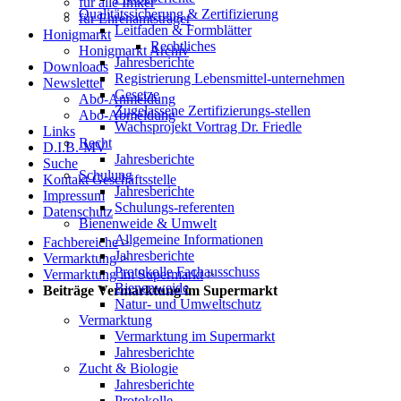
für alle Imker
Qualitätssicherung & Zertifizierung
für Ehrenamtsträger
Leitfaden & Formblätter
Honigmarkt
Rechtliches
Honigmarkt Archiv
Jahresberichte
Downloads
Registrierung Lebensmittel-unternehmen
Newsletter
Gesetze
Abo-Anmeldung
Zugelassene Zertifizierungs-stellen
Abo-Abmeldung
Wachsprojekt Vortrag Dr. Friedle
Links
Recht
D.I.B.-MV
Jahresberichte
Suche
Schulung
Kontakt Geschäftsstelle
Jahresberichte
Impressum
Schulungs-referenten
Datenschutz
Bienenweide & Umwelt
Allgemeine Informationen
Fachbereiche
>
Jahresberichte
Vermarktung
>
Protokolle Fachausschuss
Vermarktung im Supermarkt
>
Bienenweide
Beiträge Vermarktung im Supermarkt
Natur- und Umweltschutz
Vermarktung
Vermarktung im Supermarkt
Jahresberichte
Zucht & Biologie
Jahresberichte
Protokolle