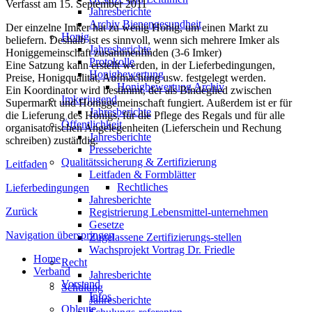
Verfasst am
15. September 2011
Jahresberichte
Archiv Bienengesundheit
Der einzelne Imker hat zu wenig Honig, um einen Markt zu
Honig
beliefern. Deshalb ist es sinnvoll, wenn sich mehrere Imker als
Jahresberichte
Honiggemeinschaft zusammenfinden (3-6 Imker)
Protokolle
Eine Satzung kann erstellt werden, in der Lieferbedingungen,
Honigbewertung
Preise, Honigqualität, Aufmachung usw. festgelegt werden.
Honigbewertung Archiv
Ein Koordinator wird bestimmt, der als Bindeglied zwischen
Imkerjugend
Supermarkt und Honiggemeinschaft fungiert. Außerdem ist er für
Jahresberichte
die Lieferung des Honigs, für die Pflege des Regals und für alle
Öffentlichkeit
organisatorischen Angelegenheiten (Lieferschein und Rechung
Jahresberichte
schreiben) zuständig.
Presseberichte
Qualitätssicherung & Zertifizierung
Leitfaden
Leitfaden & Formblätter
Rechtliches
Lieferbedingungen
Jahresberichte
Zurück
Registrierung Lebensmittel-unternehmen
Gesetze
Navigation überspringen
Zugelassene Zertifizierungs-stellen
Wachsprojekt Vortrag Dr. Friedle
Home
Recht
Verband
Jahresberichte
Vorstand
Schulung
Infos
Jahresberichte
Obleute