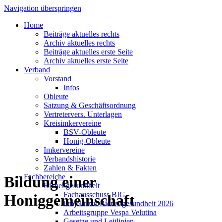
Navigation überspringen
Home
Beiträge aktuelles rechts
Archiv aktuelles rechts
Beiträge aktuelles erste Seite
Archiv aktuelles erste Seite
Verband
Vorstand
Infos
Obleute
Satzung & Geschäftsordnung
Vertretervers. Unterlagen
Kreisimkervereine
BSV-Obleute
Honig-Obleute
Imkervereine
Verbandshistorie
Zahlen & Fakten
Fachbereiche
Bildung einer
Bienengesundheit
Fachausschuss BIG
Honiggemeinschaft
Projekt zur Bienengesundheit 2026
Arbeitsgruppe Vespa Velutina
Gesetze und Leitlinien