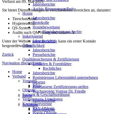
Verfasst am
09. Mai 2025
Jahresberichte
Archiv Bienengesundheit
Sie bietet Dienstleistungen in verschiedenen Bereichen an, darunter:
Honig
Jahresberichte
Tierschutzlabel
Protokolle
Hygieneaudits
Honigbewertung
QS-System
Honigbewertung Archiv
Audits nach QM Honig und Imkerei ®
Imkerjugend
Jahresberichte
Unter der Website
www.fq-cert.de
kann ein erster Kontakt
Öffentlichkeit
hergestellt werden.
Jahresberichte
Zurück
Presseberichte
Qualitätssicherung & Zertifizierung
Navigation überspringen
Leitfaden & Formblätter
Rechtliches
Home
Jahresberichte
Verband
Registrierung Lebensmittel-unternehmen
Vorstand
Gesetze
Infos
Zugelassene Zertifizierungs-stellen
Obleute
Wachsprojekt Vortrag Dr. Friedle
Satzung & Geschäftsordnung
Recht
Vertretervers. Unterlagen
Jahresberichte
Kreisimkervereine
Schulung
BSV-Obleute
Jahresberichte
Honig-Obleute