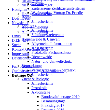
für alle Imker
Gesetze
für Ehrenamtsträger
Zugelassene Zertifizierungs-stellen
Honigmarkt
Wachsprojekt Vortrag Dr. Friedle
Honigmarkt Archiv
Recht
Downloads
Jahresberichte
Newsletter
Schulung
Abo-Anmeldung
Jahresberichte
Abo-Abmeldung
Schulungs-referenten
Links
Bienenweide & Umwelt
D.I.B.-MV
Allgemeine Informationen
Suche
Jahresberichte
Kontakt Geschäftsstelle
Protokolle Fachausschuss
Impressum
Bienenweide
Datenschutz
Natur- und Umweltschutz
Vermarktung
Fachbereiche
>
Vermarktung im Supermarkt
Qualitätssicherung & Zertifizierung
>
Jahresberichte
Beiträge QZ
Zucht & Biologie
Jahresberichte
Protokolle
Aktionstage
Bundeszüchtertage 2019
Besamungstage
Praxistag 2017
Praxistag 2016