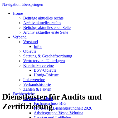
Navigation überspringen
Home
Beiträge aktuelles rechts
Archiv aktuelles rechts
Beiträge aktuelles erste Seite
Archiv aktuelles erste Seite
Verband
Vorstand
Infos
Obleute
Satzung & Geschäftsordnung
Vertretervers. Unterlagen
Kreisimkervereine
BSV-Obleute
Honig-Obleute
Imkervereine
Verbandshistorie
Zahlen & Fakten
Fachbereiche
Dienstleister für Audits und
Bienengesundheit
Fachausschuss BIG
Zertifizierung
Projekt zur Bienengesundheit 2026
Arbeitsgruppe Vespa Velutina
Gesetze und Leitlinien