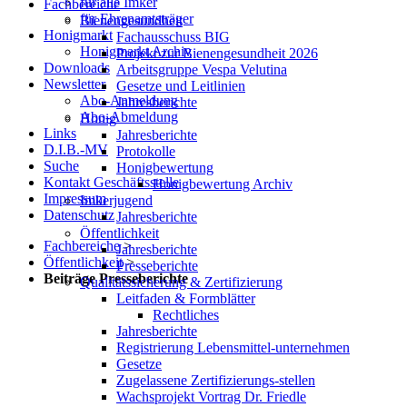
für alle Imker
Fachbereiche
für Ehrenamtsträger
Bienengesundheit
Honigmarkt
Fachausschuss BIG
Honigmarkt Archiv
Projekt zur Bienengesundheit 2026
Downloads
Arbeitsgruppe Vespa Velutina
Newsletter
Gesetze und Leitlinien
Abo-Anmeldung
Jahresberichte
Abo-Abmeldung
Honig
Links
Jahresberichte
D.I.B.-MV
Protokolle
Suche
Honigbewertung
Kontakt Geschäftsstelle
Honigbewertung Archiv
Impressum
Imkerjugend
Datenschutz
Jahresberichte
Öffentlichkeit
Fachbereiche
>
Jahresberichte
Öffentlichkeit
>
Presseberichte
Beiträge Presseberichte
Qualitätssicherung & Zertifizierung
Leitfaden & Formblätter
Rechtliches
Jahresberichte
Registrierung Lebensmittel-unternehmen
Gesetze
Zugelassene Zertifizierungs-stellen
Wachsprojekt Vortrag Dr. Friedle