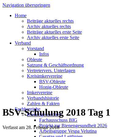
Navigation überspringen
Home
Beiträge aktuelles rechts
Archiv aktuelles rechts
Beiträge aktuelles erste Seite
Archiv aktuelles erste Seite
Verband
Vorstand
Infos
Obleute
Satzung & Geschäftsordnung
Vertretervers. Unterlagen
Kreisimkervereine
BSV-Obleute
Honig-Obleute
Imkervereine
Verbandshistorie
Zahlen & Fakten
Fachbereiche
BSV-Schulung 2018 Tag 1
Bienengesundheit
Fachausschuss BIG
Projekt zur Bienengesundheit 2026
Verfasst am
28. Februar 2018
Arbeitsgruppe Vespa Velutina
Gesetze und Leitlinien