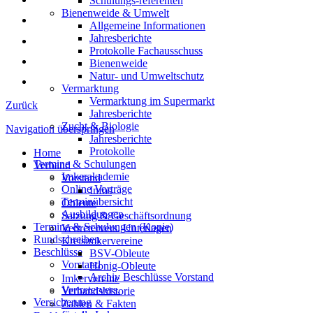
Schulungs-referenten
Bienenweide & Umwelt
Allgemeine Informationen
Jahresberichte
Protokolle Fachausschuss
Bienenweide
Natur- und Umweltschutz
Vermarktung
Vermarktung im Supermarkt
Zurück
Jahresberichte
Zucht & Biologie
Navigation überspringen
Jahresberichte
Protokolle
Home
Termine & Schulungen
Verband
Imkerakademie
Vorstand
Online Vorträge
Infos
Terminübersicht
Obleute
Ausbildungen
Satzung & Geschäftsordnung
Termine & Schulungen (Kopie)
Vertretervers. Unterlagen
Rundschreiben
Kreisimkervereine
Beschlüsse
BSV-Obleute
Vorstand
Honig-Obleute
Archiv Beschlüsse Vorstand
Imkervereine
Vertretervers.
Verbandshistorie
Versicherung
Zahlen & Fakten