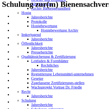
Schulung zur(m) Bienensachver
Jahresberichte
Archiv Bienengesundheit
Honig
Jahresberichte
Protokolle
Honigbewertung
Honigbewertung Archiv
Imkerjugend
Jahresberichte
Öffentlichkeit
Jahresberichte
Presseberichte
Qualitätssicherung & Zertifizierung
Leitfaden & Formblätter
Rechtliches
Jahresberichte
Registrierung Lebensmittel-unternehmen
Gesetze
Zugelassene Zertifizierungs-stellen
Wachsprojekt Vortrag Dr. Friedle
Recht
Jahresberichte
Schulung
Jahresberichte