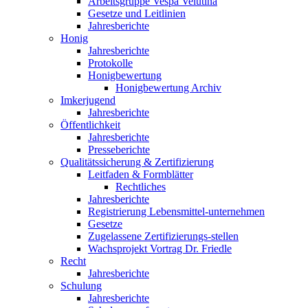
Arbeitsgruppe Vespa Velutina
Gesetze und Leitlinien
Jahresberichte
Honig
Jahresberichte
Protokolle
Honigbewertung
Honigbewertung Archiv
Imkerjugend
Jahresberichte
Öffentlichkeit
Jahresberichte
Presseberichte
Qualitätssicherung & Zertifizierung
Leitfaden & Formblätter
Rechtliches
Jahresberichte
Registrierung Lebensmittel-unternehmen
Gesetze
Zugelassene Zertifizierungs-stellen
Wachsprojekt Vortrag Dr. Friedle
Recht
Jahresberichte
Schulung
Jahresberichte