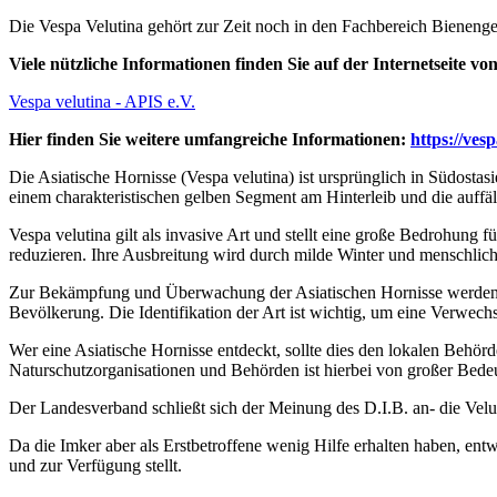
Die Vespa Velutina gehört zur Zeit noch in den Fachbereich Bienengesu
Viele nützliche Informationen finden Sie auf der Internetseite vo
Vespa velutina - APIS e.V.
Hier finden Sie weitere umfangreiche Informationen:
https://ves
Die Asiatische Hornisse (Vespa velutina) ist ursprünglich in Südostas
einem charakteristischen gelben Segment am Hinterleib und die auffäl
Vespa velutina gilt als invasive Art und stellt eine große Bedrohung 
reduzieren. Ihre Ausbreitung wird durch milde Winter und menschliche
Zur Bekämpfung und Überwachung der Asiatischen Hornisse werden in
Bevölkerung. Die Identifikation der Art ist wichtig, um eine Verwech
Wer eine Asiatische Hornisse entdeckt, sollte dies den lokalen Behör
Naturschutzorganisationen und Behörden ist hierbei von großer Bede
Der Landesverband schließt sich der Meinung des D.I.B. an- die Velu
Da die Imker aber als Erstbetroffene wenig Hilfe erhalten haben, en
und zur Verfügung stellt.