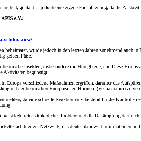
ndheit, geplant ist jedoch eine eigene Fachabteilung, da die Ausbreitu
n APIS e.V.:
pa-velutina.nrw/
ien beheimatet, wurde jedoch in den letzten Jahren zunehmend auch in E
lig gelben Füße.
für heimische Insekten, insbesondere die Honigbiene, dar. Diese Hornis
 Aktivitäten begünstigt.
 Europa verschiedene Maßnahmen ergriffen, darunter das Aufspüren u
slung mit der heimischen Europäischen Hornisse (Vespa crabro) zu verme
den melden, da eine schnelle Reaktion entscheidend für die Kontrolle 
utung.
tina ist kein reines imkerliches Problem und die Bekämpfung darf nich
twickelte sich hier ein Netzwerk, das deutschlandweit Informationen un