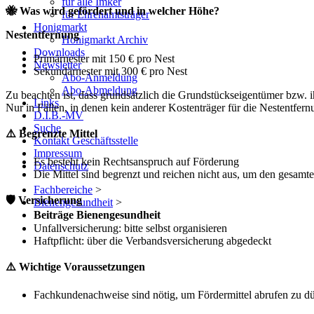
für alle Imker
🐝 Was wird gefördert und in welcher Höhe?
für Ehrenamtsträger
Honigmarkt
Nestentfernung
Honigmarkt Archiv
Downloads
Primärnester mit 150 € pro Nest
Newsletter
Sekundärnester mit 300 € pro Nest
Abo-Anmeldung
Abo-Abmeldung
Zu beachten ist, dass grundsätzlich die Grundstückseigentümer bzw.
Links
Nur in Fällen, in denen kein anderer Kostenträger für die Nestentfe
D.I.B.-MV
Suche
⚠️ Begrenzte Mittel
Kontakt Geschäftsstelle
Impressum
Es besteht kein Rechtsanspruch auf Förderung
Datenschutz
Die Mittel sind begrenzt und reichen nicht aus, um den gesam
Fachbereiche
>
🛡️ Versicherung
Bienengesundheit
>
Beiträge Bienengesundheit
Unfallversicherung: bitte selbst organisieren
Haftpflicht: über die Verbandsversicherung abgedeckt
⚠️ Wichtige Voraussetzungen
Fachkundenachweise sind nötig, um Fördermittel abrufen zu dü