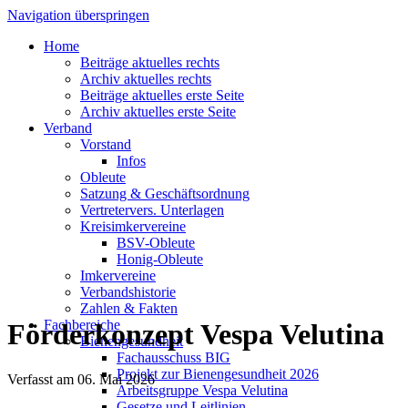
Navigation überspringen
Home
Beiträge aktuelles rechts
Archiv aktuelles rechts
Beiträge aktuelles erste Seite
Archiv aktuelles erste Seite
Verband
Vorstand
Infos
Obleute
Satzung & Geschäftsordnung
Vertretervers. Unterlagen
Kreisimkervereine
BSV-Obleute
Honig-Obleute
Imkervereine
Verbandshistorie
Zahlen & Fakten
Fachbereiche
Förderkonzept Vespa Velutina
Bienengesundheit
Fachausschuss BIG
Projekt zur Bienengesundheit 2026
Verfasst am
06. Mai 2026
Arbeitsgruppe Vespa Velutina
Gesetze und Leitlinien