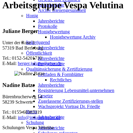
Arbeitsgruppe Vespa Velutina
Jahresberichte
Archiv Bienengesundheit
Honig
Jahresberichte
Protokolle
Juliane Berger
Honigbewertung
Honigbewertung Archiv
Imkerjugend
Unter der Rose 3
Jahresberichte
57319 Bad Berleburg
Öffentlichkeit
Tel.: 0152-54201710
Jahresberichte
E-Mail:
berger.juliane@gmx.de
Presseberichte
Qualitätssicherung & Zertifizierung
Leitfaden & Formblätter
Rechtliches
Nadine Batze
Jahresberichte
Registrierung Lebensmittel-unternehmen
Gesetze
Bürenbrucherweg 14
Zugelassene Zertifizierungs-stellen
58239 Schwerte
Wachsprojekt Vortrag Dr. Friedle
Recht
Tel.: 0155-68383319
Jahresberichte
E-Mail:
info@imkerei-batze.de
Schulung
Schulungen Vespa Velutina
Jahresberichte