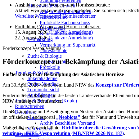
Schulungs-referenten
Ausbildung zum Wespen- und Hornissenberater:
Bienenweide & Umwelt
Aktuell werden keine Kurse angeboten, Sie können sich jedoch a
Allgemeine Informationen
Warteliste Wespen- und Hornissenberater
Jahresberichte
Protokolle Fachausschuss
Fortbildung Wespen- und Hornissenberater:
Bienenweide
15. August 2026
(Link zur Anmeldung)
Natur- und Umweltschutz
22. August 2026
(Link zur Anmeldung)
Vermarktung
Vermarktung im Supermarkt
Förderkonzept Vespa Velutina
Jahresberichte
Zucht & Biologie
Förderkonzept zur Bekämpfung der Asiati
Jahresberichte
Protokolle
Termine & Schulungen
Förderkonzept zur Bekämpfung der Asiatischen Hornisse
Imkerakademie
Online Vorträge
Am 30.April 2026 wurde vom Land NRW das
Konzept zur Förderu
Terminübersicht
Ausbildungen
Fördermittelempfänger sind die beiden Landesverbände Rheinland und
Termine & Schulungen (Kopie)
NRW ansässigen Berufsimker.
Rundschreiben
Die Bekämpfung und Beseitigung von Nestern der Asiatischen Hornis
Beschlüsse
im offiziellen Landesportal
„Neobiota"
des für Natur und Umwelt zu
Vorstand
Archiv Beschlüsse Vorstand
Maßgebliche Förderrichtlinie:
Richtlinie über die Gewährung von
Vertretervers.
velutina) – FöRL Vespa velutina (MB.NRW 2026 Nr. 187)
.
Versicherung